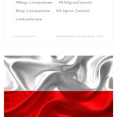
#Biegi Listopadowe
#KSAgrosZamość
Biegi Listopadowe
KS Agros Zamość
Lekkoatletyka
przez
KS Agros
Opublikowano
10 listopada 2021