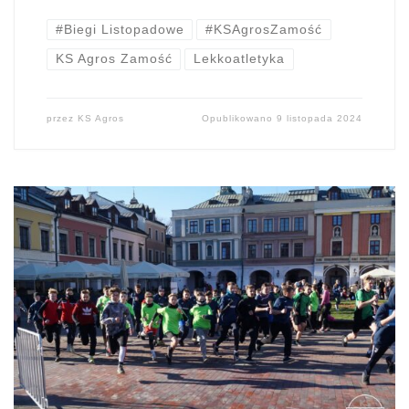
#Biegi Listopadowe
#KSAgrosZamość
KS Agros Zamość
Lekkoatletyka
przez
KS Agros
Opublikowano
9 listopada 2024