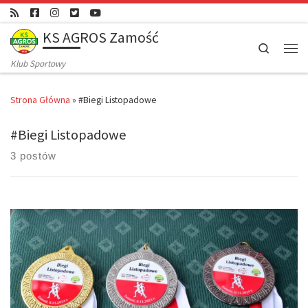
Skip to content
KS AGROS Zamość
Search
Men
Klub Sportowy
Strona Główna
»
#Biegi Listopadowe
#Biegi Listopadowe
3 postów