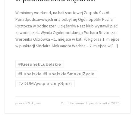
W miniony weekend, na hali sportowej Zespołu Szkół
Ponadpodstawowych nr 5 odbył się Ogólnopolski Puchar
Roztocza w podnoszeniu ciężarów Nasz klub wystawił pięć
zawodniczek. Wyniki Ogólnopolskiego Pucharu Roztocza :
Weronika Ostrówka – 1. miejsce w kat. 76 kg oraz 1. miejsce
w punktacji Sinclaira Aleksandra Wachna – 2. miejsce w […]
#KierunekLubelskie
#Lubelskie #LubelskieSmakujŻycie
#zDUMĄwspieramySport
przez
KS Agros
Opublikowano
7 października 2025