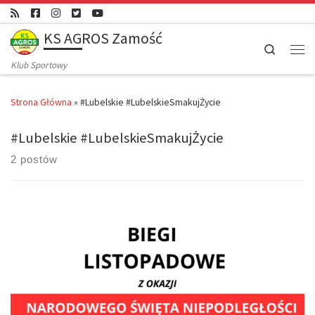
Skip to content
KS AGROS Zamość
Search
Men
Klub Sportowy
Strona Główna
»
#Lubelskie #LubelskieSmakujŻycie
#Lubelskie #LubelskieSmakujŻycie
2 postów