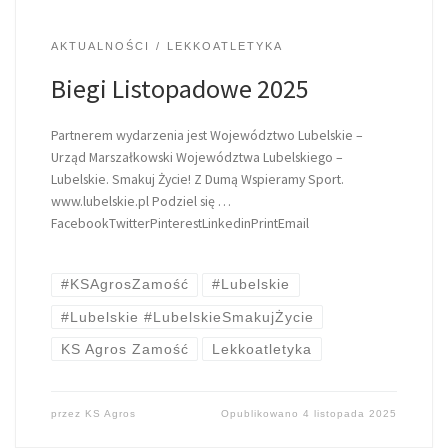
AKTUALNOŚCI
LEKKOATLETYKA
Biegi Listopadowe 2025
Partnerem wydarzenia jest Województwo Lubelskie –
Urząd Marszałkowski Województwa Lubelskiego –
Lubelskie. Smakuj Życie! Z Dumą Wspieramy Sport.
www.lubelskie.pl Podziel się …
FacebookTwitterPinterestLinkedinPrintEmail
#KSAgrosZamość
#Lubelskie
#Lubelskie #LubelskieSmakujŻycie
KS Agros Zamość
Lekkoatletyka
przez
KS Agros
Opublikowano
4 listopada 2025